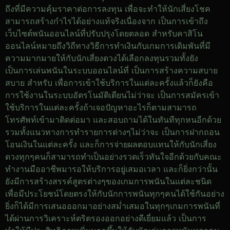
ถึงที่มีความคุ้มราคาต่อการลงทุน เพื่อจะทำให้นักเสี่ยงโชค
สามารถสร้างกำไรได้อย่างแท้จริงเนื่องจาก เป็นการเข้าถึง
เว็บไซต์พนันออนไลน์ที่ปรับปรุงโดยตลอด สำหรับคาสิโน
ออนไลน์หมายถึงวิถีทางวิธีการทำเงินกับเกมการเดิมพันที่มี
ความมากมายให้กับนักเสี่ยงดวงได้เลือกลงทุนรวมทั้งยัง
เป็นการเล่นพนันในระบบออนไลน์ที่ เป็นการสร้างความสบาย
สบาย สำหรับ เพื่อการเข้าใช้บริการในแต่ละครั้งแล้วก็ยังคือ
การใช้งานในระบบอัตรโนมัติเตียนไม่ว่าจะ เป็นการสมัครเข้า
ใช้บริการในแต่ละครั้งถ้าเจอปัญหาอะไรก็ตามสามารถ
โทรศัพท์เข้ามาติดต่อมา และสอบถามได้ในทันทีทุกหนอีกด้วย
รวมทั้งแนวทางการทำรายการต่างๆไม่ว่าจะ เป็นการฝากถอน
โอนเงินในแต่ละครั้ง และก็การจ่ายผลตอบแทนให้กับนักเสี่ยง
ดวงทุกๆคนก็สามารถทำเป็นอย่างรวดเร็วทันใจอีกด้วยกับคณะ
ทำงานมืออาชีพมารอให้บริการอยู่เสมอเวลา และก็ยิ่งกว่านั้น
ยังมีการสร้างสรรค์สูตรต่างๆของเกมการพนันในแต่ละชนิด
เพื่อมีประโยชน์โดยตรงให้กับนักการพนันทุกๆคนได้ใช้กันอย่าง
ยิ่งก็ได้มีการเสนอออกมาอย่างสม่ำเสมอในทุกๆเกมการพนันที่
ได้ผ่านการวิเคราะห์ตริตรองออกอย่างดีเยี่ยมแล้ว เป็นการ