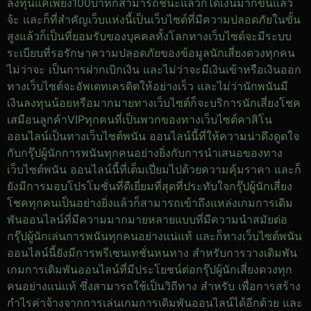
ลงทุนแค่เพียง100บาทก็สามารถชนะแล้วก็ได้เงินมากขึ้นแล้ว
จ้ะ และก็ที่สำคัญเว็บแห่งนี้เป็นเว็บไซต์ที่มีความปลอดภัยในขั้น
สูงแล้วก็เป็นที่ยอมรับของบุคคลทั้งโลกทางเว็บไซต์จะมีระบบ
ระเบียบที่รอรักษาความปลอดภัยของข้อมูลนักเสี่ยงดวงทุกคน
ไม่ว่าจะ เป็นการฝากเบิกเงิน และไม่ว่าจะมีเงินเข้าหรือเงินออก
ทางเว็บไซต์จะอัพเดทเครดิตให้อย่างเร็ว และไม่ว่านักพนันมี
เงินลงทุนน้อยหรือมากมายทางเว็บไซต์ก็จะบริการนักเสี่ยงโชค
เสมือนลูกค้าVIPทุกคนที่เป็นพวกของทางเว็บไซต์คาสิโน
ออนไลน์เป็นทางเว็บไซต์พนัน ออนไลน์นี้ที่ให้ความน่าดึงดูดใจ
กับกรุ๊ปผู้นักการพนันทุกคนอย่างยิ่งกับการนำเสนอของทาง
เว็บไซต์พนัน ออนไลน์นี้ที่เต็มเปี่ยมไปด้วยความคุ้มราคา และก็
ยังมีการมอบโปรโมชั่นที่ดีเยี่ยมที่สุดที่ประทับใจกรุ๊ปผู้นักเสี่ยง
โชคทุกคนเป็นอย่างยิ่งแล้วก็สามารถเข้าถึงแหล่งเกมการเดิม
พันออนไลน์ที่มีความมากมายหลายแบบที่มีความนำสมัยต่อ
กรุ๊ปผู้นักเล่นการพนันทุกคนอย่างแน่แท้ และก็ทางเว็บไซต์พนัน
ออนไลน์นี้ยังมีการพรีเซนเทชั่นหนทาง สำหรับการวางเดิมพัน
เกมการเดิมพันออนไลน์ที่มีประโยชน์ต่อกรุ๊ปผู้นักเสี่ยงดวงทุก
คนอย่างแน่แท้ ซึ่งสามารถใช้เป็นวิถีทาง สำหรับ เพื่อการสร้าง
กำไรค่าจ้างจากการเล่นเกมการเดิมพันออนไลน์ได้อีกด้วย และ