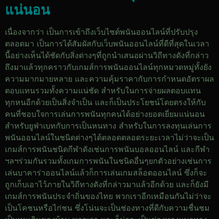
แน่นอน
เนื่องจากว่า เป็นการเข้าถึงเว็บไซต์พนันออนไลน์ที่ปรับปรุง
ตลอดมา เป็นการได้สัมผัสกับเว็บพนันออนไลน์ที่ดีที่สุดในเวลา
นี้อย่างเห็นได้ชัดกับสิ่งต่างๆที่ถูกนำเสนอผ่านวิถีทางดังที่กล่าว
ถึงมาแล้วทุกคราวกับเกมส์การพนันออนไลน์ทุกหมวดหมู่ทั้งยัง
ความมากมายหลาย และความคุ้มราคากับการกำหนดอัตราผล
ตอบแทนรวมทั้งความแน่ชัด สำหรับในการจ่ายผลตอบแทน
ทุกหนอีกด้วยเป็นสิ่งจำเป็น และก็เป็นประโยชน์โดยตรงให้กับ
คนที่ชอบใจการเล่นการพนันทุกคนได้อย่างยอดเยี่ยมแน่นอน
สำหรับยูฟ่าเบทกับการเป็นหนทาง สำหรับในการลงทุนเล่นการ
พนันออนไลน์ในชนิดต่างๆได้ตลอดตลอดระยะเวลาไม่ว่าจะเป็น
เกมส์การพนันชนิดกีฬาดังเช่นการพนันบอลออนไลน์ และกีฬา
ฯลฯร่วมกันรวมทั้งเกมการพนันในชนิดอื่นๆยกตัวอย่างเช่นการ
เล่นบาคาร่าออนไลน์แล้วก็การเล่นเกมสล็อตออนไลน์ ซึ่งก็จะ
ถูกเก็บเอาไว้ภายในวิถีทางดังที่กล่าวมาแล้วอีกด้วย และก็ยังมี
เกมส์การพนันประจำถิ่นของไทย พวกเราอีกเหมือนกันไม่ว่าจะ
เป็นโคชนหรือไก่ชน ซึ่งโน่นจะเป็นช่องทางที่ดีกับความชื่นชม