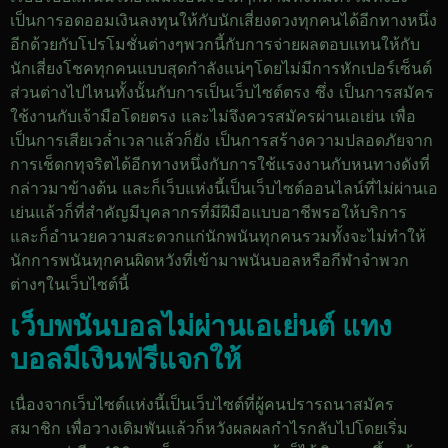
เป็นการอดออมเงินลงทุนให้กับนักเสี่ยงดวงทุกคนได้อีกทางหนึ่ง
อีกด้วยกับโปรโมชั่นต่างๆพวกนี้กับการจ่ายผลตอบแทนให้กับ
นักเสี่ยงโชคทุกคนแบบสุดกำลังแน่ๆโดยไม่มีการหักเปอร์เซ็นต์
ส่วนต่างไปไหนทั้งนั้นกับการเป็นเว็บไซต์ตรง ซึ่ง เป็นการสมัคร
ใช้งานกับเจ้ามือโดยตรง และไม่จึงควรสมัครผ่านเอเย่น เพื่อ
เป็นการเสียเวล่ำเวลาแล้วก็ยัง เป็นการสร้างความปลอดภัยจาก
การเช็ดกทุจริตได้อีกทางหนึ่งกับการใช้แรงงานกับหนทางดังที่
กล่าวมาข้างต้น และก็เว็บแห่งนี้เป็นเว็บไซต์ออนไลน์ที่ไม่ผ่านเอ
เย่นแล้วก็ที่สำคัญมีบุคลากรที่มีฝีมือแบบอาชีพรอให้บริการ
และก็อำนวยความสะดวกแก่นักพนันทุกคนรวมทั้งจะไม่ทำให้
นักการพนันทุกคนผิดหวังที่เข้ามาพนันบอลหรือกีฬาจำพวก
ต่างๆในเว็บไซต์นี้
เว็บพนันบอลไม่ผ่านเอเย่นต์ แทง
บอลมีเงินฟรีแจกให้
เนื่องจากเว็บไซต์แห่งนี้เป็นเว็บไซต์ที่ผู้คนปรารถนาสมัคร
สมาชิก เพื่อวางเดิมพันแล้วก็หวังผลผลกำไรกลับไปโดยเริ่ม