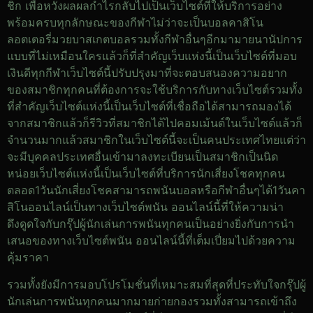
ชิก เพื่อหวังผลผลกำไรกลับไปเป็นเว็บไซต์ที่ให้บริการอย่าง
พร้อมครบทุกลักษณะของกีฬาไม่ว่าจะเป็นบอลคาสิโน
ลอตเตอรี่มวยบาสเกตบอลรวมทั้งกีฬาอื่นๆอีกมามายนานัปการ
แบบที่ไม่เหมือนใครแล้วก็ที่สำคัญเว็บแห่งนี้เป็นเว็บไซต์ที่มอบ
เงินดีทุกกีฬาเว็บไซต์นี้ปรับปรุงมาที่จะตอบสนองความอยาก
ของสมาชิกทุกคนที่ต้องการจะใช้บริการกับทางเว็บไซต์รวมทั้ง
ที่สำคัญเว็บไซต์แห่งนี้เป็นเว็บไซต์ที่เชื่อถือได้สามารถมองได้
จากสมาชิกแล้วก็รีวิวที่สมาชิกได้ไปคอมเม้นต์ในเว็บไซต์แล้วก็
จำนวนมากแล้วสมาชิกในเว็บไซต์นี้จะเป็นคนประเทศไทยแต่ว่า
จะมีบุคคลประเทศอื่นเข้ามาลงทะเบียนเป็นสมาชิกเป็นนิด
หน่อยเว็บไซต์แห่งนี้เป็นเว็บไซต์ที่บริการนักเสี่ยงโชคทุกคน
ตลอด1วันนักเสี่ยงโชคสามารถพนันบอลหรือกีฬาอื่นๆได้1วันคา
สิโนออนไลน์เป็นทางเว็บไซต์พนัน ออนไลน์นี้ที่ให้ความน่า
ดึงดูดใจกับกรุ๊ปผู้นักเล่นการพนันทุกคนเป็นอย่างยิ่งกับการนำ
เสนอของทางเว็บไซต์พนัน ออนไลน์นี้ที่เต็มเปี่ยมไปด้วยความ
คุ้มราคา
รวมทั้งยังมีการมอบโปรโมชั่นที่เหมาะสมที่สุดที่ประทับใจกรุ๊ปผู้
นักเล่นการพนันทุกคนมากมายก่ายกองรวมทั้งสามารถเข้าถึง