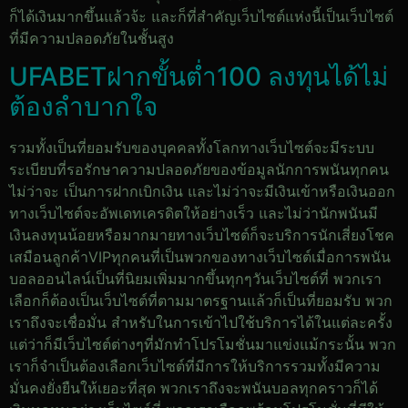
ก็ได้เงินมากขึ้นแล้วจ้ะ และก็ที่สำคัญเว็บไซต์แห่งนี้เป็นเว็บไซต์
ที่มีความปลอดภัยในชั้นสูง
UFABETฝากขั้นต่ำ100 ลงทุนได้ไม่
ต้องลำบากใจ
รวมทั้งเป็นที่ยอมรับของบุคคลทั้งโลกทางเว็บไซต์จะมีระบบ
ระเบียบที่รอรักษาความปลอดภัยของข้อมูลนักการพนันทุกคน
ไม่ว่าจะ เป็นการฝากเบิกเงิน และไม่ว่าจะมีเงินเข้าหรือเงินออก
ทางเว็บไซต์จะอัพเดทเครดิตให้อย่างเร็ว และไม่ว่านักพนันมี
เงินลงทุนน้อยหรือมากมายทางเว็บไซต์ก็จะบริการนักเสี่ยงโชค
เสมือนลูกค้าVIPทุกคนที่เป็นพวกของทางเว็บไซต์เมื่อการพนัน
บอลออนไลน์เป็นที่นิยมเพิ่มมากขึ้นทุกๆวันเว็บไซต์ที่ พวกเรา
เลือกก็ต้องเป็นเว็บไซต์ที่ตามมาตรฐานแล้วก็เป็นที่ยอมรับ พวก
เราถึงจะเชื่อมั่น สำหรับในการเข้าไปใช้บริการได้ในแต่ละครั้ง
แต่ว่าก็มีเว็บไซต์ต่างๆที่มักทำโปรโมชั่นมาแข่งแม้กระนั้น พวก
เราก็จำเป็นต้องเลือกเว็บไซต์ที่มีการให้บริการรวมทั้งมีความ
มั่นคงยั่งยืนให้เยอะที่สุด พวกเราถึงจะพนันบอลทุกคราวก็ได้